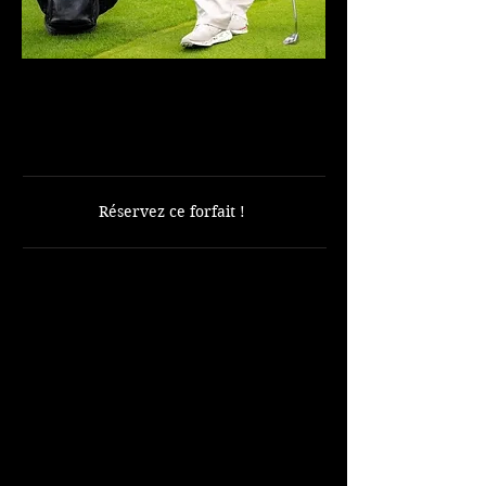
Parcours 9 trous avec voiturette
incluse
SEULEMENT 50 $
Réservez ce forfait !
Comprend :
9 trous de golf.
Voiturette de golf.
Non inclus
:
Balles de golf
Clubs de location
Navette depuis le complexe hôtelier