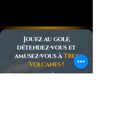
Jouez au golf,
détendez-vous et
amusez-vous à
Tres
Volcanes !
Le parcours de golf de Tres Volcanes est
l'endroit idéal pour vous évader, à quelques
minutes seulement des complexes
hôteliers RIU.
Tres Volcanes vous propose une
expérience complète conçue pour
sublimer votre séjour au Costa Rica.
Notre parcours de 18 trous, par 72, conçu
par
Pete Dye
, offre le mélange parfait de
défi et d'accessibilité.