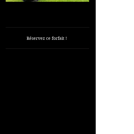
18 trous avec voiturette incluse
SEULEMENT 100 $
Réservez ce forfait !
Comprend :
18 trous de golf.
Voiturette de golf.
Non inclus :
Balles de golf
Clubs de location
Navette depuis le complexe
hôtelier