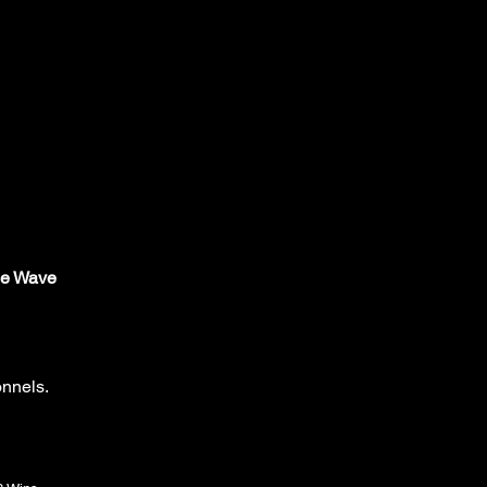
he Wave
onnels.