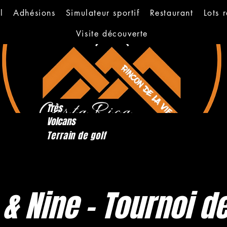
l
Adhésions
Simulateur sportif
Restaurant
Lots 
Visite découverte
Très
Volcans
Terrain de golf
 & Nine - Tournoi de