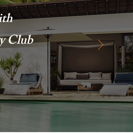
ith
y Club
s