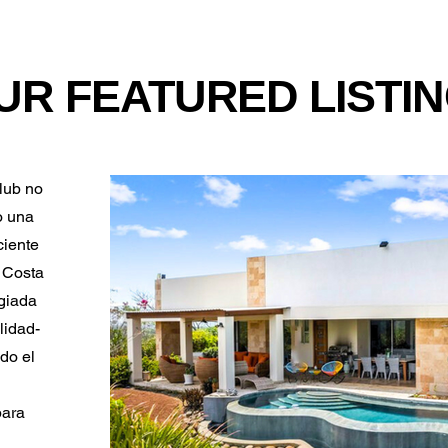
UR FEATURED LISTI
lub no
no una
ciente
 Costa
egiada
lidad-
odo el
para