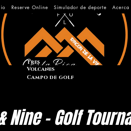
cio
Reserve Online
Simulador de deporte
Acerca
Tres
Volcanes
Campo de golf
& Nine - Golf Tour