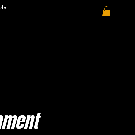
 de
nament