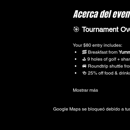
Acerca del even
🎯 
Tournament Ove
Your $80 entry includes:
🥓 Breakfast from 
Yumm
⛳️ 9 holes of golf + sha
🚐 Roundtrip shuttle fr
🍻 25% off food & drinks
Mostrar más
Google Maps se bloqueó debido a tus 